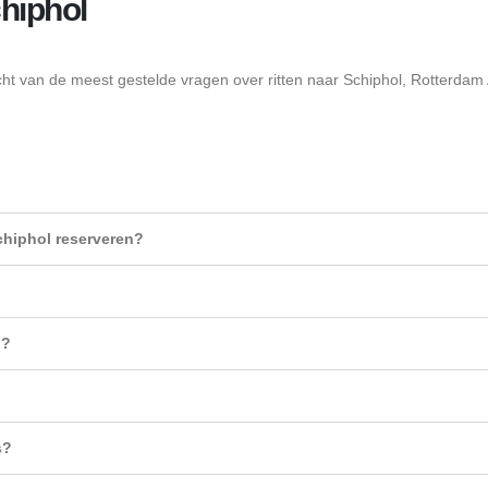
chiphol
ht van de meest gestelde vragen over ritten naar Schiphol, Rotterdam Ai
chiphol reserveren?
?
i?
s?