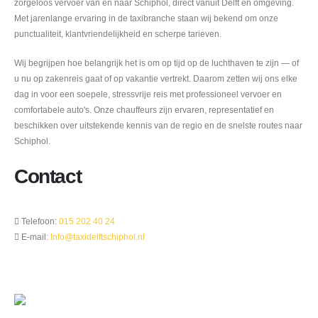
zorgeloos vervoer van en naar Schiphol, direct vanuit Delft en omgeving.
Met jarenlange ervaring in de taxibranche staan wij bekend om onze
punctualiteit, klantvriendelijkheid en scherpe tarieven.
Wij begrijpen hoe belangrijk het is om op tijd op de luchthaven te zijn — of
u nu op zakenreis gaat of op vakantie vertrekt. Daarom zetten wij ons elke
dag in voor een soepele, stressvrije reis met professioneel vervoer en
comfortabele auto's. Onze chauffeurs zijn ervaren, representatief en
beschikken over uitstekende kennis van de regio en de snelste routes naar
Schiphol.
Contact
Telefoon:
015 202 40 24

E-mail:
Info@taxidelftschiphol.nl
