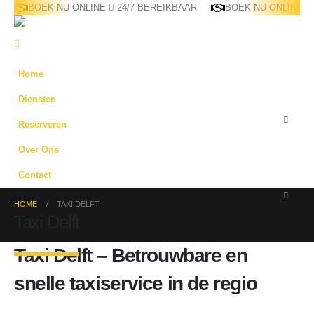
BOEK NU ONLINE
24/7 BEREIKBAAR
BOEK NU ONLINE
Home
Diensten
Reserveren
Over Ons
Contact
HOME
TAXI DELFT
Taxi Delft
Taxi Delft – Betrouwbare en
snelle taxiservice in de regio